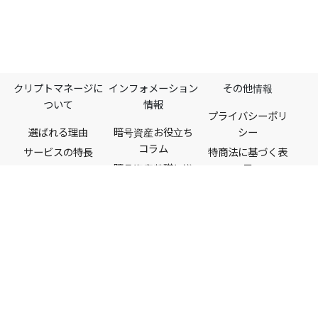
クリプトマネージに
インフォメーション
その他情報
ついて
情報
プライバシーポリ
選ばれる理由
暗号資産お役立ち
シー
コラム​
サービスの特長
特商法に基づく表
暗号資産基礎知識
示
機能一覧
税金・法律
利用規約
料金プラン
ビットコイン
情報セキュリティ
初心者ガイド
（BTC）
ポリシー
対応取引所
よくある質問
サイトポリシー
対応コイン
お客様の声
外部送信情報
会社情報
お問い合わせ