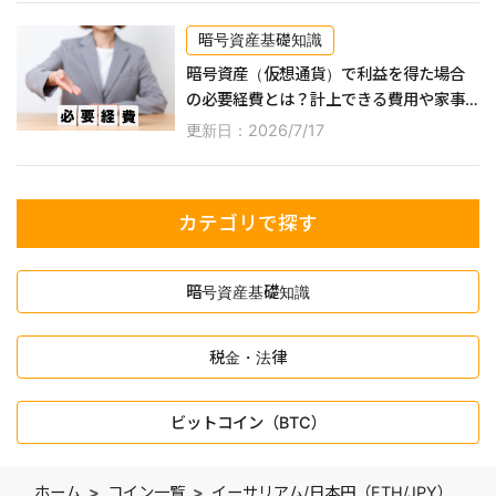
暗号資産基礎知識
暗号資産（仮想通貨）で利益を得た場合
の必要経費とは？計上できる費用や家事
按分の方法などを解説！
更新日：2026/7/17
カテゴリで探す
暗号資産基礎知識
税金・法律
ビットコイン（BTC）
ホーム
コイン一覧
イーサリアム/日本円（ETH/JPY）