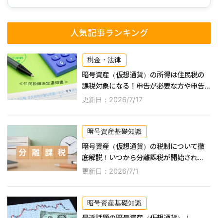
人気記事ランキング
税金・法律
暗号資産（仮想通貨）の所得は住民税の
課税対象になる！申告が必要な方や申告
するやり方などを紹介
更新日：2026/7/17
暗号資産基礎知識
暗号資産（仮想通貨）の税制について徹
底解説！いつから分離課税が開始され
る？
更新日：2026/7/1
暗号資産基礎知識
最近話題の暗号資産（仮想通貨）！