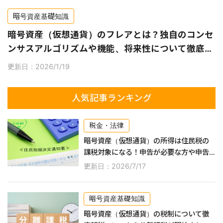
暗号資産基礎知識
暗号資産（仮想通貨）のフレアとは？独自のコンセ
ンサスアルゴリズムや機能、将来性について徹底解
説！
更新日：2026/1/19
人気記事ランキング
税金・法律
暗号資産（仮想通貨）の所得は住民税の
課税対象になる！申告が必要な方や申告
するやり方などを紹介
更新日：2026/7/17
暗号資産基礎知識
暗号資産（仮想通貨）の税制について徹