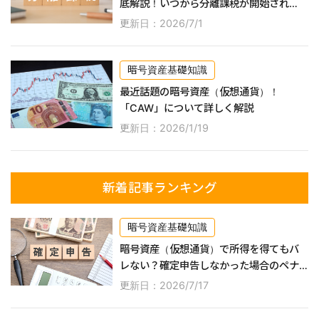
底解説！いつから分離課税が開始され
る？
更新日：2026/7/1
暗号資産基礎知識
最近話題の暗号資産（仮想通貨）！
「CAW」について詳しく解説
更新日：2026/1/19
新着記事ランキング
暗号資産基礎知識
暗号資産（仮想通貨）で所得を得てもバ
レない？確定申告しなかった場合のペナ
ルティなどを詳しく解説！
更新日：2026/7/17