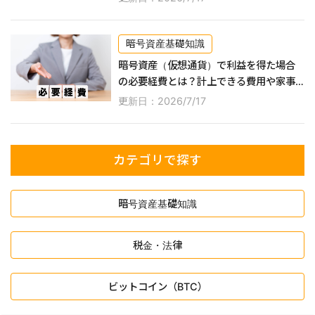
暗号資産基礎知識
暗号資産（仮想通貨）で利益を得た場合
の必要経費とは？計上できる費用や家事
按分の方法などを解説！
更新日：2026/7/17
カテゴリで探す
暗号資産基礎知識
税金・法律
ビットコイン（BTC）