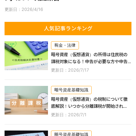
更新日：2026/4/16
人気記事ランキング
税金・法律
暗号資産（仮想通貨）の所得は住民税の
課税対象になる！申告が必要な方や申告
するやり方などを紹介
更新日：2026/7/17
暗号資産基礎知識
暗号資産（仮想通貨）の税制について徹
底解説！いつから分離課税が開始され
る？
更新日：2026/7/1
暗号資産基礎知識