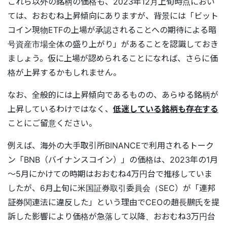
これら以外の銘柄の価格も、2023年12月上旬時点におい
ては、おおむね上昇傾向にありますが、背景には「ビット
コイン現物ETFの上場が承認されることへの期待による暗
号資産市場全体の盛り上がり」があることを認識しておき
ましょう。仮に上場が認められることになれば、さらに価
格が上昇するかもしれません。
なお、全般的には上昇傾向であるものの、あらゆる銘柄が
上昇しているわけではなく、
低迷している銘柄も存在する
ことにご留意ください。
例えば、海外の大手取引所BINANCEで利用されるトーク
ン「BNB（バイナンスコイン）」の価格は、2023年の1月
～5月にかけての時期はおおむね4万円台で推移していま
したが、6月上旬に米国証券取引委員会（SEC）が「連邦
証券関連法に違反した」という理由でCEOの趙長鵬氏を提
訴した影響により価格が急落して以降、おおむね3万円台