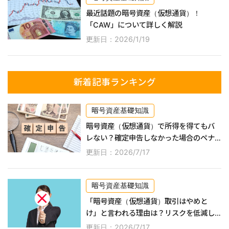
最近話題の暗号資産（仮想通貨）！
「CAW」について詳しく解説
更新日：2026/1/19
新着記事ランキング
暗号資産基礎知識
暗号資産（仮想通貨）で所得を得てもバ
レない？確定申告しなかった場合のペナ
ルティなどを詳しく解説！
更新日：2026/7/17
暗号資産基礎知識
「暗号資産（仮想通貨）取引はやめと
け」と言われる理由は？リスクを低減し
ながら利益を得る方法なども紹介！
更新日：2026/7/17