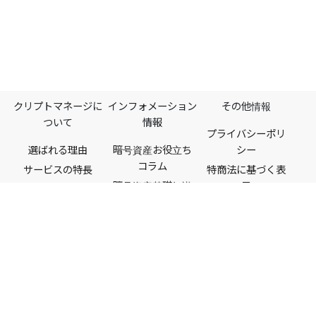
クリプトマネージに
インフォメーション
その他情報
ついて
情報
プライバシーポリ
選ばれる理由
暗号資産お役立ち
シー
コラム​
サービスの特長
特商法に基づく表
暗号資産基礎知識
示
機能一覧
税金・法律
利用規約
料金プラン
ビットコイン
情報セキュリティ
初心者ガイド
（BTC）
ポリシー
対応取引所
よくある質問
サイトポリシー
対応コイン
お客様の声
外部送信情報
会社情報