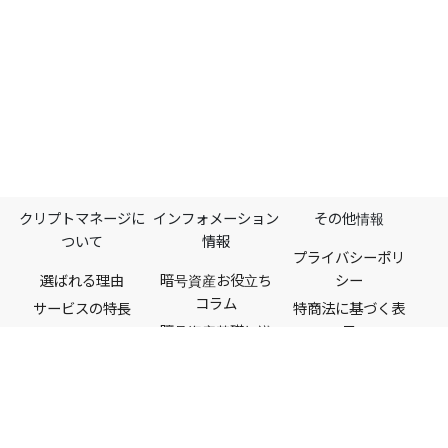
クリプトマネージに
インフォメーション
その他情報
ついて
情報
プライバシーポリ
選ばれる理由
暗号資産お役立ち
シー
コラム​
サービスの特長
特商法に基づく表
暗号資産基礎知識
示
機能一覧
税金・法律
利用規約
料金プラン
ビットコイン
情報セキュリティ
初心者ガイド
（BTC）
ポリシー
対応取引所
よくある質問
サイトポリシー