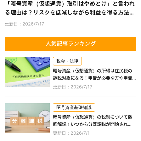
「暗号資産（仮想通貨）取引はやめとけ」と言われ
る理由は？リスクを低減しながら利益を得る方法な
ども紹介！
更新日：2026/7/17
人気記事ランキング
税金・法律
暗号資産（仮想通貨）の所得は住民税の
課税対象になる！申告が必要な方や申告
するやり方などを紹介
更新日：2026/7/17
暗号資産基礎知識
暗号資産（仮想通貨）の税制について徹
底解説！いつから分離課税が開始され
る？
更新日：2026/7/1