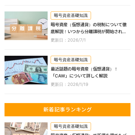
暗号資産基礎知識
暗号資産（仮想通貨）の税制について徹
底解説！いつから分離課税が開始され
る？
更新日：2026/7/1
暗号資産基礎知識
最近話題の暗号資産（仮想通貨）！
「CAW」について詳しく解説
更新日：2026/1/19
新着記事ランキング
暗号資産基礎知識