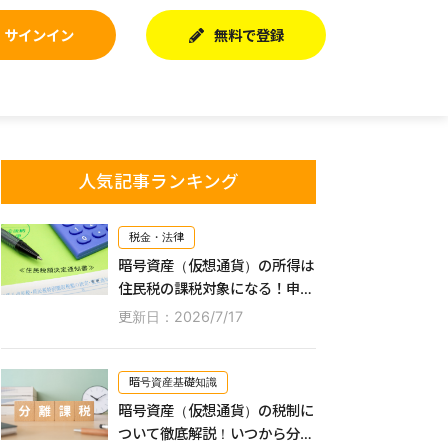
サインイン
無料で登録
人気記事ランキング
税金・法律
暗号資産（仮想通貨）の所得は
住民税の課税対象になる！申告
が必要な方や申告するやり方な
更新日：2026/7/17
どを紹介
暗号資産基礎知識
暗号資産（仮想通貨）の税制に
ついて徹底解説！いつから分離