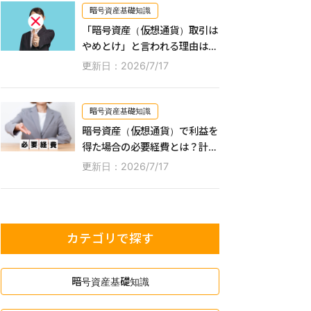
暗号資産基礎知識
「暗号資産（仮想通貨）取引は
やめとけ」と言われる理由は？
リスクを低減しながら利益を得
更新日：2026/7/17
る方法なども紹介！
暗号資産基礎知識
暗号資産（仮想通貨）で利益を
得た場合の必要経費とは？計上
できる費用や家事按分の方法な
更新日：2026/7/17
どを解説！
カテゴリで探す
暗号資産基礎知識