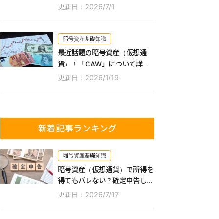
課税が開始される？
更新日：2026/7/1
暗号資産基礎知識
最近話題の暗号資産（仮想通
貨）！「CAW」について詳し
く解説
更新日：2026/1/19
新着記事ランキング
暗号資産基礎知識
暗号資産（仮想通貨）で所得を
得てもバレない？確定申告しな
かった場合のペナルティなどを
更新日：2026/7/17
詳しく解説！